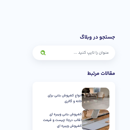
جستجو در وبلاگ
مقالات مرتبط
انواع کفپوش بتنی برای
خانه و گالری
کفپوش بتنی ویبره ای
(قالب درجا) چیست و قیمت
کفپوش ویبره ای