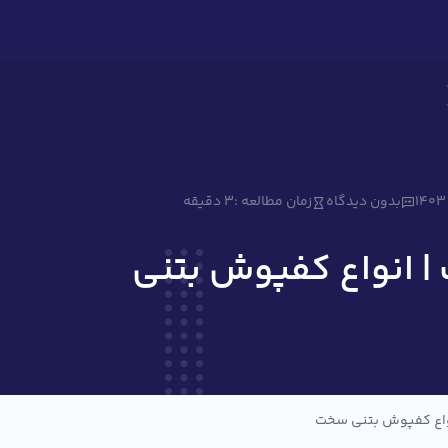
بدون دیدگاه
زمان مطالعه :
3 دقیقه
 انواع کفپوش بتنی
اع کفپوش بتنی سخت