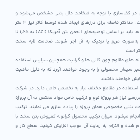
، فاصله درزهای اجرایی در کف‌سازی با توجه به ضخامت دال بتنی مشخص می‌شود و
این فاصله معمولاً بین ۲۴ تا ۳۶ برابر ضخامت بتن است. حداکثر فاصله برای درزهای ایجاد شده توسط کاتر نیز ۳ متر
تعیین شده است. همچنین، نسبت طول به عرض پانل‌ها باید بر اساس توصیه‌های انجمن بتن آمریکا (ACI) به ۱٫۲۵ تا
ها به‌صورت مربع یا نزدیک به آن اجرا شوند. ضخامت لایه سخت
نه های مقاوم چون کانی ها و گرانیت همچنین سیلیس استفاده
خمیر سیمان محصولی را به وجود خواهند آورد که به دلیل ماهیت
 سایش خواهند داشت.
ن استفاده در مقاطع مختلف نیاز به تخصص خاص دارد. در شرکت
 بررسی نیاز هر پروژه نوع و ترکیب خاص مواد مختص به آن پروژه
ت بتنی مخصوص همان پروژه را پیاده سازی می نمایند. ترکیب
 انجام میشود. میزان ترکیب محصول گرانوله کفپوش بتن سخت با
لام شده و التزام به رعایت آن موجب افزایش کیفیت سطح کار و