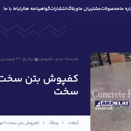
اره ما
محصولات
مشتریان ما
وبلاگ
انتشارات
گواهینامه ها
ارتباط با ما
دسته بندی :
کفپوش
درتاریخ :
20 فروردین 1403
کفپوش بتن سخت |
سخت
آرملات
وبلاگ
کفپوش بتن سخت | انو