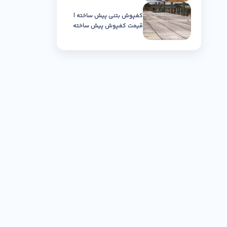
کفپوش بتنی پیش ساخته |
قیمت کفپوش پیش ساخته