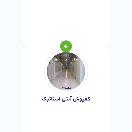
کفپوش آنتی استاتیک