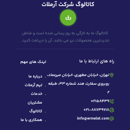
کاتالوگ شرکت آرملات
کاتالوگ ما به تازگی به روز رسانی شده است و شامل
جدیدترین محصولات نیز می باشد. آن را دریافت کنید.
راه های ارتباط با ما
لینک های مهم
تهران، خیابان مطهری، خیابان میرعماد،
درباره ما
روبروی سفارت هند شماره 33، طبقه
تیم آرملات
2
خدمات
02158439
مشتریان
021-88739718
کاتالوگ
info@armelat.com
همکاری با ما