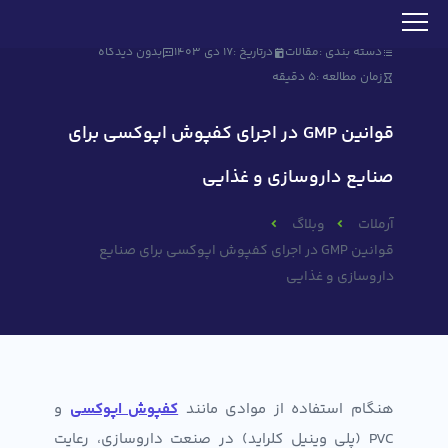
دسته بندی :
مقالات
درتاریخ :
17 دی 1403
بدون دیدگاه
زمان مطالعه :
5 دقیقه
قوانین GMP در اجرای کفپوش اپوکسی برای
صنایع داروسازی و غذایی
آرملات
وبلاگ
قوانین GMP در اجرای کفپوش اپوکسی برای صنایع
داروسازی و غذایی
هنگام استفاده از موادی مانند
کفپوش اپوکسی
و
PVC (پلی وینیل کلراید) در صنعت داروسازی، رعایت